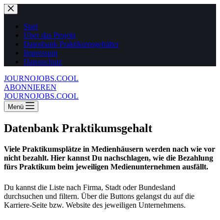
Zum
Inhalt
springen
Start
Über das Projekt
Datenbank Praktikumsgehälter
Impressum
Datenschutz
JOURNOJOBS.COOL
ABONNIEREN
JOURNOJOBS.COOL
Menü
Datenbank Praktikumsgehalt
Viele Praktikumsplätze in Medienhäusern werden nach wie vor
nicht bezahlt. Hier kannst Du nachschlagen, wie die Bezahlung
fürs Praktikum beim jeweiligen Medienunternehmen ausfällt.
Du kannst die Liste nach Firma, Stadt oder Bundesland
durchsuchen und filtern. Über die Buttons gelangst du auf die
Karriere-Seite bzw. Website des jeweiligen Unternehmens.